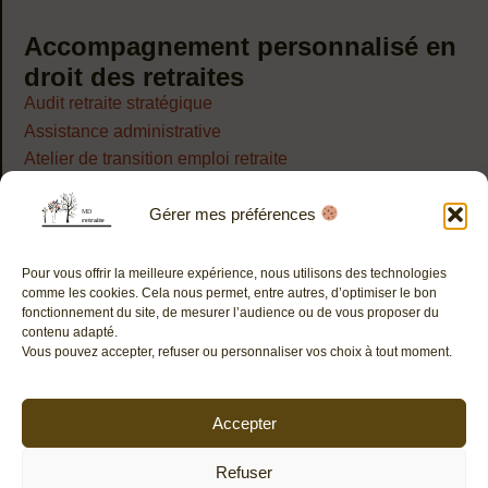
Accompagnement personnalisé en
droit des retraites
Audit retraite stratégique
Assistance administrative
Atelier de transition emploi retraite
Réunion d’information retraite en entretiens en entreprise
Gérer mes préférences
Expertise retraite et chiffrage de préjudice au service des
cabinets d’avocats
Pour vous offrir la meilleure expérience, nous utilisons des technologies
Restons connectés sur LinkedIn
comme les cookies. Cela nous permet, entre autres, d’optimiser le bon
fonctionnement du site, de mesurer l’audience ou de vous proposer du
contenu adapté.
Vous pouvez accepter, refuser ou personnaliser vos choix à tout moment.
Contact
FAQ
Accepter
Mentions légales
Politique de confidentialité
Refuser